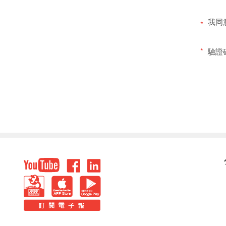
我同
*
*
驗證
回
頁
youtube
facebook
LinkedIn
面
頂
PBM
IOS
Android
端
E-
NEWS