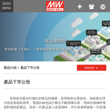
MEAN
MENU
WELL
Enterprises
Co.,
Ltd.
線上展覽館
歡迎點擊上方連結，了解最新的標準電源產品資訊、應用服務與解決方案
產品介紹
> 產品下市公告
Search
產品下市公告
長期提供最佳性價比的產品與服務，是明緯的企業使命。為順應全球
法規及新能耗標準，電源的綠色設計概念不斷推陳出新，明緯亦積極研發
相對應的新產品。當前一代產品進入衰退期時，亦代表著將被新一代更優