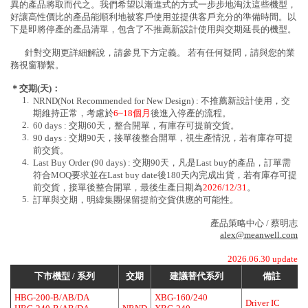
異的產品將取而代之。我們希望以漸進式的方式一步步地淘汰這些機型，
好讓高性價比的產品能順利地被客戶使用並提供客戶充分的準備時間。以
下是即將停產的產品清單，包含了不推薦新設計使用與交期延長的機型。
針對交期更詳細解說，請參見下方定義。 若有任何疑問，請與您的業
務視窗聯繫。
＊交期(天)：
1.
NRND(Not Recommended for New Design) : 不推薦新設計使用，交
期維持正常，考慮於
6~18個月
後進入停產的流程。
2.
60 days : 交期60天，整合開單，有庫存可提前交貨。
3.
90 days : 交期90天，接單後整合開單，視生產情況，若有庫存可提
前交貨。
4.
Last Buy Order (90 days) : 交期90天，凡是Last buy的產品，訂單需
符合MOQ要求並在Last buy date後180天內完成出貨，若有庫存可提
前交貨，接單後整合開單，最後生產日期為
2026/12/31
。
5.
訂單與交期，明緯集團保留提前交貨供應的可能性。
產品策略中心 / 蔡明志
alex@meanwell.com
2026.06.30 update
下市機型 / 系列
交期
建議替代系列
備註
HBG-200-B/AB/DA
XBG-160/240
Driver IC