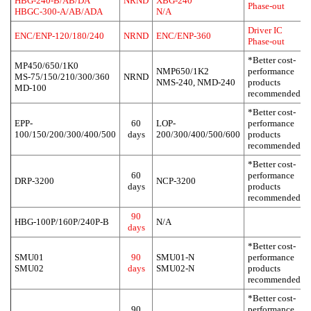
HBG-240-B/AB/DA
NRND
XBG-240
Phase-out
HBGC-300-A/AB/ADA
N/A
Driver IC
ENC/ENP-120/180/240
NRND
ENC/ENP-360
Phase-out
*Better cost-
MP450/650/1K0
NMP650/1K2
performance
MS-75/150/210/300/360
NRND
NMS-240, NMD-240
products
MD-100
recommended
*Better cost-
EPP-
60
LOP-
performance
100/150/200/300/400/500
days
200/300/400/500/600
products
recommended
*Better cost-
60
performance
DRP-3200
NCP-3200
days
products
recommended
90
HBG-100P/160P/240P-B
N/A
days
*Better cost-
SMU01
90
SMU01-N
performance
SMU02
days
SMU02-N
products
recommended
*Better cost-
90
performance