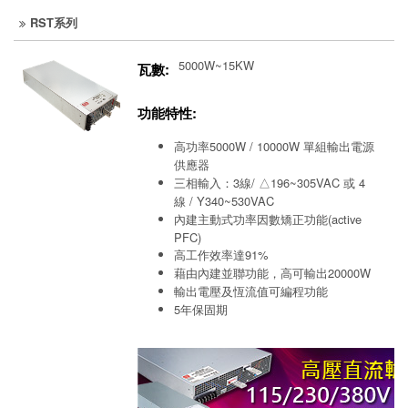
RST系列
5000W~15KW
瓦數:
功能特性:
高功率5000W / 10000W 單組輸出電源
供應器
三相輸入：3線/ △196~305VAC 或 4
線 / Y340~530VAC
內建主動式功率因數矯正功能(active
PFC)
高工作效率達91%
藉由內建並聯功能，高可輸出20000W
輸出電壓及恆流值可編程功能
5年保固期