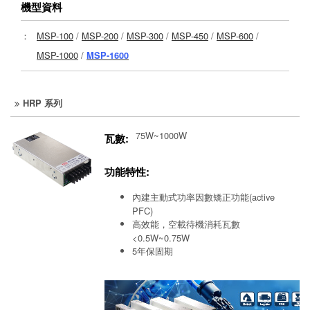
機型資料
：
MSP-100
/
MSP-200
/
MSP-300
/
MSP-450
/
MSP-600
/
MSP-1000
/
MSP-1600
HRP 系列
75W~1000W
瓦數:
功能特性:
內建主動式功率因數矯正功能(active
PFC)
高效能，空載待機消耗瓦數
<0.5W~0.75W
5年保固期