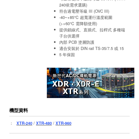
240依需求選購)
符合過電壓等級 III (OVC III)
-40~+85℃ 超寬運行溫度範圍
(>+60℃ 需降額使用)
提供鎖線式、直插式、拉桿式 多種端
子台供選擇
內部 PCB 塗層防護
適合安裝於 DIN rail TS-35/7.5 或 15
5 年保固
機型資料
：
XTR-240
/
XTR-480
/
XTR-960