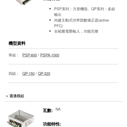
PSP系列：方形機殼、QP系列：多組
輸出
內建主動式功率因數矯正器(active
PFC)
全範圍電壓輸入，功能完整
機型資料
單組：
PSP-600
/
PSPA-1000
四組：
QP-150
/
QP-320
週邊模組
NA
瓦數:
功能特性: