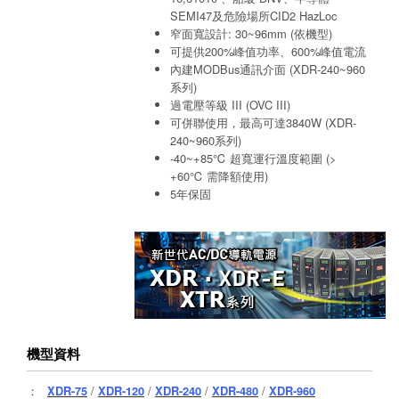
SEMI47及危險場所CID2 HazLoc
窄面寬設計: 30~96mm (依機型)
可提供200%峰值功率、600%峰值電流
內建MODBus通訊介面 (XDR-240~960
系列)
過電壓等級 III (OVC III)
可併聯使用，最高可達3840W (XDR-
240~960系列)
-40~+85℃ 超寬運行溫度範圍 (>
+60℃ 需降額使用)
5年保固
機型資料
：
XDR-75
/
XDR-120
/
XDR-240
/
XDR-480
/
XDR-960