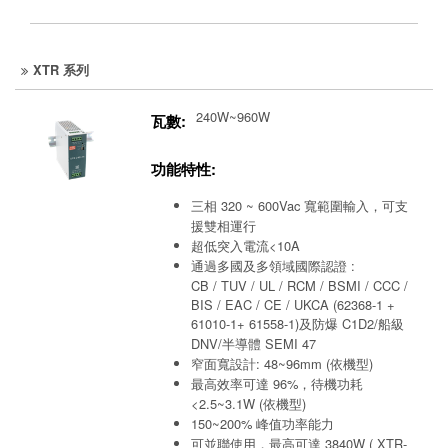
XTR 系列
240W~960W
瓦數:
功能特性:
三相 320 ~ 600Vac 寬範圍輸入，可支
援雙相運行
超低突入電流<10A
通過多國及多領域國際認證 :
CB / TUV / UL / RCM / BSMI / CCC /
BIS / EAC / CE / UKCA (62368-1 +
61010-1+ 61558-1)及防爆 C1D2/船級
DNV/半導體 SEMI 47
窄面寬設計: 48~96mm (依機型)
最高效率可達 96%，待機功耗
<2.5~3.1W (依機型)
150~200% 峰值功率能力
可並聯使用，最高可達 3840W ( XTR-