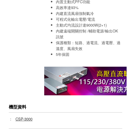
內置主動式PFC功能
高效率達93%
內建直流風扇強制氣冷
可程式化輸出電壓/電流
主動式均流設計達9000W(2+1)
內建遠端開關控制 /輔助電源/輸出OK
訊號
保護種類：短路、過電流、過電壓、過
溫度、風扇失效
5年保固
機型資料
：
CSP-3000