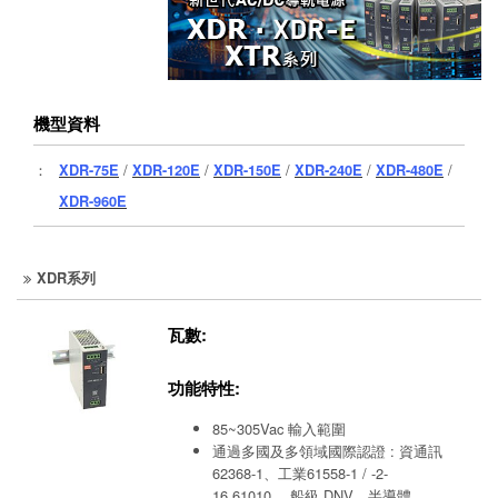
機型資料
：
XDR-75E
/
XDR-120E
/
XDR-150E
/
XDR-240E
/
XDR-480E
/
XDR-960E
XDR系列
瓦數:
功能特性:
85~305Vac 輸入範圍
通過多國及多領域國際認證 : 資通訊
62368-1、工業61558-1 / -2-
16,61010 、船級 DNV、半導體