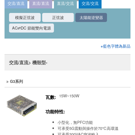
交流/直流
直流/直流
直流/交流
交流/交流
模擬正弦波
正弦波
太陽能逆變器
AC⇄DC 節能雙向電源
※藍色字體為新品
交流/直流> 機殼型-
G3系列
15W~150W
瓦數:
功能特性:
小型化，無PFC功能
可承受5G震動與操作於70℃高環溫
可承受300VAC突波輸入