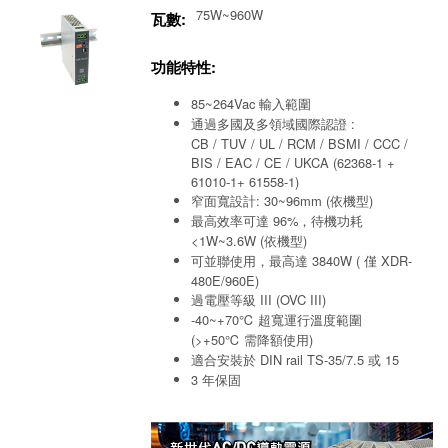
75W~960W
瓦數:
功能特性:
85~264Vac 輸入範圍
通過多國及多領域國際認證 :
CB / TUV / UL / RCM / BSMI / CCC /
BIS / EAC / CE / UKCA (62368-1 +
61010-1+ 61558-1)
窄面寬設計: 30~96mm (依機型)
最高效率可達 96%，待機功耗
<1W~3.6W (依機型)
可並聯使用，最高達 3840W ( 僅 XDR-
480E/960E)
過電壓等級 III (OVC III)
-40~+70℃ 超寬運行溫度範圍
(>+50℃ 需降額使用)
適合安裝於 DIN rail TS-35/7.5 或 15
3 年保固