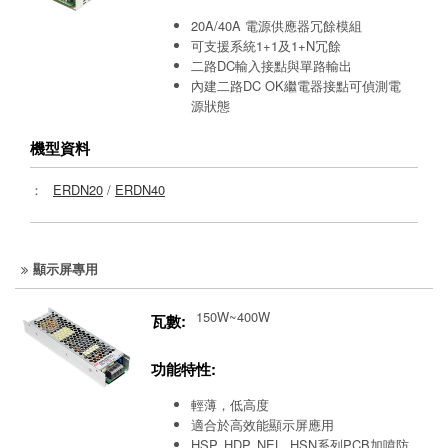
20A/40A 電源供應器冗餘模組
可支援系統1+1及1+N冗餘
二路DC輸入接點與單路輸出
內建二路DC OK繼電器接點可偵測電
源狀態
機型資料
：
ERDN20
/
ERDN40
顯示屏專用
150W~400W
瓦數:
功能特性:
輕薄，低高度
適合於高效能顯示屏應用
HSP, HDP, NEL, HSN系列PCB加噴防