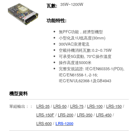
35W~1200W
瓦數:
功能特性:
無PFC功能，經濟型機型
小型化及1U低高度(30mm)
300VAC浪湧電流
空載待機消耗瓦數:0.2~0.75W
可承受5G震動, 70℃操作溫度
操作高度達5000米
完整安規認證: IEC/EN60335-1(PD3),
IEC/EN61558-1,-2-16;
IEC/EN/UL62368-1及GB4943
機型資料
單組輸出：：
LRS-35
/
LRS-50
/
LRS-75
/
LRS-100
/
LRS-150
/
LRS-150F
/
LRS-200
/
LRS-350
/
LRS-450
/
LRS-600
/
LRS-1200