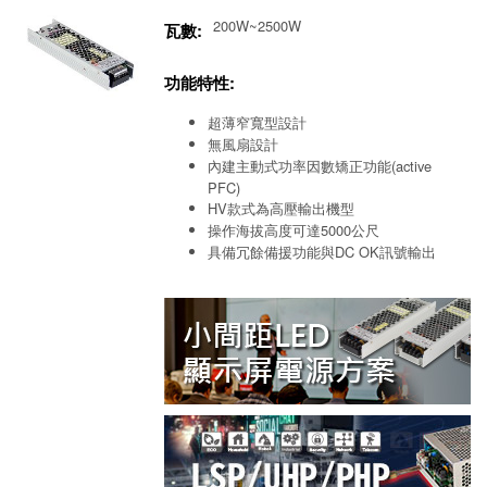
200W~2500W
瓦數:
功能特性:
超薄窄寬型設計
無風扇設計
內建主動式功率因數矯正功能(active
PFC)
HV款式為高壓輸出機型
操作海拔高度可達5000公尺
具備冗餘備援功能與DC OK訊號輸出