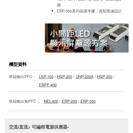
潮
ERP-350系列採灌半膠，具防雨淋設計
機型資料
單組輸出PFC：
LSP-160
/
HSP-200
/
UHP-200A
/
HSP-300
/
ERPF-400
單組輸出無PFC ：
NEL-400
/
ERP-200
/
ERP-350
交流/直流> 可編程電源供應器-