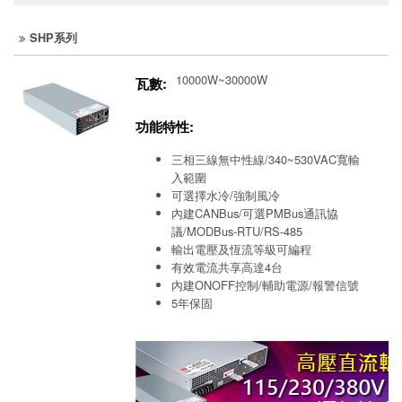
SHP系列
10000W~30000W
瓦數:
功能特性:
三相三線無中性線/340~530VAC寬輸
入範圍
可選擇水冷/強制風冷
內建CANBus/可選PMBus通訊協
議/MODBus-RTU/RS-485
輸出電壓及恆流等級可編程
有效電流共享高達4台
內建ONOFF控制/輔助電源/報警信號
5年保固