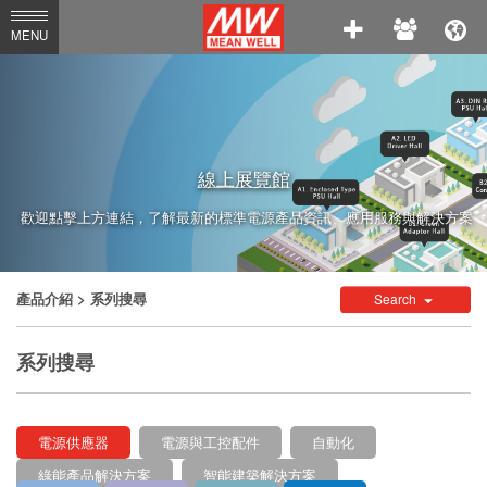
MEAN
MENU
WELL
Enterprises
Co.,
Ltd.
線上展覽館
歡迎點擊上方連結，了解最新的標準電源產品資訊、應用服務與解決方案
產品介紹
> 系列搜尋
Search
系列搜尋
電源供應器
電源與工控配件
自動化
綠能產品解決方案
智能建築解決方案