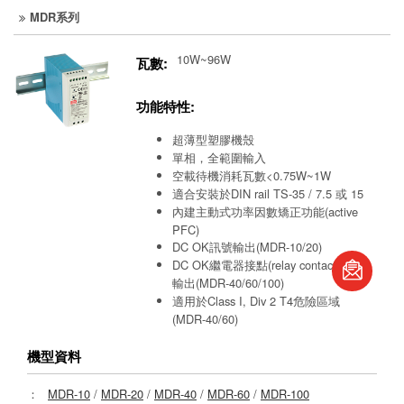
MDR系列
10W~96W
瓦數:
功能特性:
超薄型塑膠機殼
單相，全範圍輸入
空載待機消耗瓦數<0.75W~1W
適合安裝於DIN rail TS-35 / 7.5 或 15
內建主動式功率因數矯正功能(active
PFC)
DC OK訊號輸出(MDR-10/20)
book
DC OK繼電器接點(relay contact)信號
輸出(MDR-40/60/100)
S
適用於Class I, Div 2 T4危險區域
(MDR-40/60)
機型資料
：
MDR-10
/
MDR-20
/
MDR-40
/
MDR-60
/
MDR-100