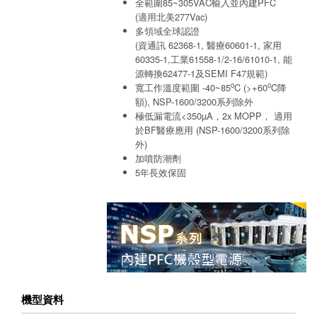
全範圍85~305VAC輸入並內建PFC
(適用北美277Vac)
多領域全球認證
(資通訊 62368-1, 醫療60601-1, 家用
60335-1,工業61558-1/2-16/61010-1, 能
源轉換62477-1及SEMI F47規範)
o
o
寬工作溫度範圍 -40~85
C (>+60
C降
額), NSP-1600/3200系列除外
極低漏電流<350µA，2x MOPP， 適用
於BF醫療應用 (NSP-1600/3200系列除
外)
加噴防潮劑
5年長效保固
機型資料