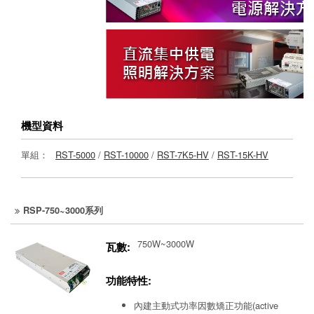
機型資料
單組：
RST-5000
/
RST-10000
/
RST-7K5-HV
/
RST-15K-HV
RSP-750~3000系列
750W~3000W
瓦數:
功能特性:
內建主動式功率因數矯正功能(active