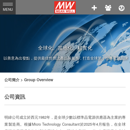
MEAN
MENU
WELL
Enterprises
Co.,
Ltd.
全球化、當地化、精實化
以善意為出發點，提供最佳性價比產品與服務，打造全球第一標準電源品牌
公司簡介
> Group Overview
公司資訊
明緯公司成立於西元1982年，是全球少數以標準品電源供應器為主業的專
業製造商。根據Micro Technology Consultant於2025年4月報告，在全球