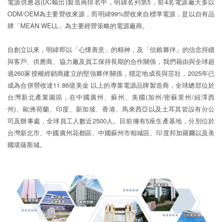
電源供應器(DC輸出)製造商排名中，明緯名列第5，前4名電源廠大多以
ODM/OEM為主要營收來源，而明緯99%營收來自標準電源，是以自有品
牌「MEAN WELL」為主要經營策略的電源廠商。
自創立以來，明緯即以「心懷善意」的精神，及「信賴夥伴」的信念持續
與客戶、供應商、協力廠及員工保持長期的合作關係，我們藉由與全球超
過260家授權經銷商建立的堅強夥伴關係，穩定地成長與茁壯，2025年已
成為合併營收達11.86億美金 以上的專業電源品牌製造商，全球總部位於
台灣新北產業園區，在中國廣州、蘇州、美國(加州/密蘇里州/紐澤西
州)、歐洲荷蘭、印度、新加坡、香港、馬來西亞以及土耳其皆設有分公
司及辦事處，全球員工人數近2500人。目前擁有5座生產基地，分別位於
台灣新北市、中國廣州花都區、中國蘇州市相城區、印度邦加羅爾以及美
國堪薩斯城。