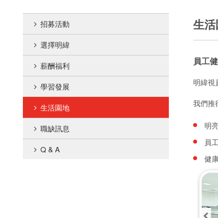
生活
招募活動
選擇明緯
員工健
薪酬福利
明緯視
學習發展
我們推
生活園地
明
職缺訊息
員
Q & A
健