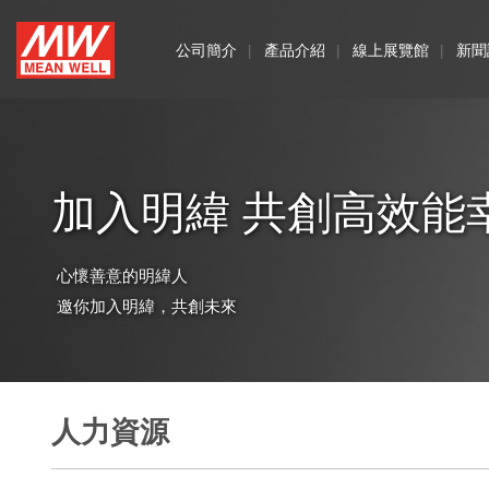
MEAN
公司簡介
產品介紹
線上展覽館
新聞
WELL
Enterprises
Co.,
加入明緯 共創高效能
Ltd.
心懷善意的明緯人
邀你加入明緯，共創未來
人力資源