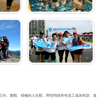
正向、樂觀、積極的人生觀，帶領明緯所有員工成為和諧、進