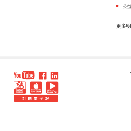
公
更多明
回
頁
youtube
facebook
LinkedIn
面
頂
PBM
IOS
Android
端
E-
NEWS