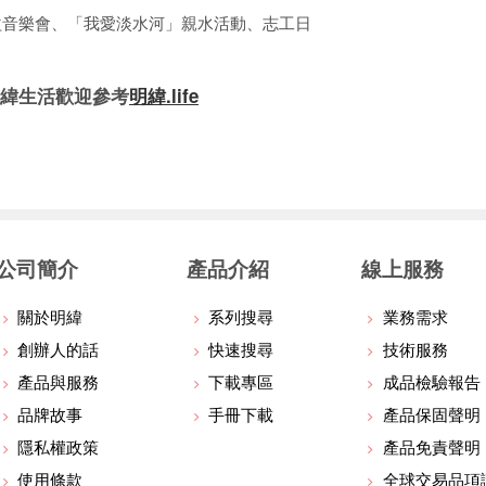
益音樂會、「我愛淡水河」親水活動、志工日
緯生活歡迎參考
明緯.life
公司簡介
產品介紹
線上服務
關於明緯
系列搜尋
業務需求
創辦人的話
快速搜尋
技術服務
產品與服務
下載專區
成品檢驗報告
品牌故事
手冊下載
產品保固聲明
隱私權政策
產品免責聲明
使用條款
全球交易品項識別