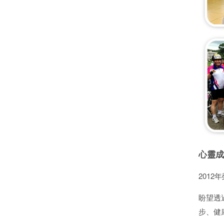
心靈成
201
盼望透
步、健