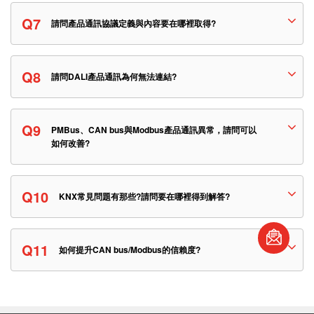
Q7
請問產品通訊協議定義與內容要在哪裡取得?
Q8
請問DALI產品通訊為何無法連結?
Q9
PMBus、CAN bus與Modbus產品通訊異常，請問可以
如何改善?
Q10
KNX常見問題有那些?請問要在哪裡得到解答?
book
Q11
如何提升CAN bus/Modbus的信賴度?
S