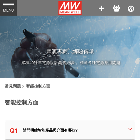
MEAN
MENU
WELL
Enterprises
Co.,
Ltd.
電源專家、經驗傳承
累積40餘年電源設計銷售經驗， 精通各種電源應用問題
常見問題
> 智能控制方面
智能控制方面
Q1
請問明緯智能產品與介面有哪些?