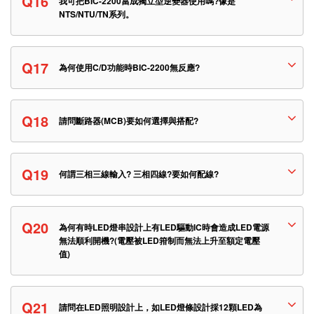
Q16
我可把BIC-2200當成獨立型逆變器使用嗎?像是
NTS/NTU/TN系列。
Q17
為何使用C/D功能時BIC-2200無反應?
Q18
請問斷路器(MCB)要如何選擇與搭配?
Q19
何謂三相三線輸入? 三相四線?要如何配線?
Q20
為何有時LED燈串設計上有LED驅動IC時會造成LED電源
無法順利開機?(電壓被LED箝制而無法上升至額定電壓
值)
Q21
請問在LED照明設計上，如LED燈條設計採12顆LED為