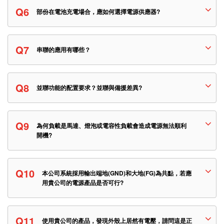
Q6
部份在電池充電場合，應如何選擇電源供應器?
Q7
串聯的應用有哪些？
Q8
並聯功能的配置要求？並聯與備援差異?
Q9
為何負載是馬達、燈泡或電容性負載會造成電源無法順利
開機?
Q10
本公司系統採用輸出端地(GND)和大地(FG)為共點，若應
用貴公司的電源產品是否可行?
Q11
使用貴公司的產品，發現外殼上居然有電壓，請問這是正