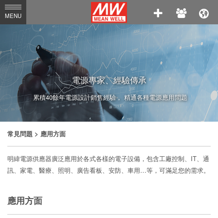
MEAN
MENU
WELL
Enterprises
Co.,
Ltd.
電源專家、經驗傳承
累積40餘年電源設計銷售經驗， 精通各種電源應用問題
常見問題
> 應用方面
明緯電源供應器廣泛應用於各式各樣的電子設備，包含工廠控制、IT、通
訊、家電、醫療、照明、廣告看板、安防、車用…等，可滿足您的需求。
應用方面