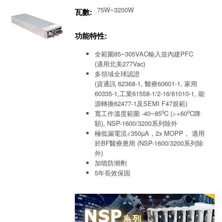
75W~3200W
瓦數:
功能特性:
全範圍85~305VAC輸入並內建PFC
(適用北美277Vac)
多領域全球認證
(資通訊 62368-1, 醫療60601-1, 家用
60335-1,工業61558-1/2-16/61010-1, 能
源轉換62477-1及SEMI F47規範)
o
o
寬工作溫度範圍 -40~85
C (>+60
C降
額), NSP-1600/3200系列除外
極低漏電流<350µA，2x MOPP， 適用
於BF醫療應用 (NSP-1600/3200系列除
外)
加噴防潮劑
5年長效保固