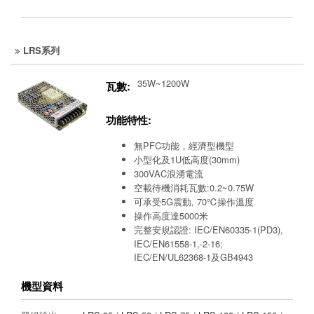
LRS系列
35W~1200W
瓦數:
功能特性:
無PFC功能，經濟型機型
小型化及1U低高度(30mm)
300VAC浪湧電流
空載待機消耗瓦數:0.2~0.75W
可承受5G震動, 70℃操作溫度
操作高度達5000米
完整安規認證: IEC/EN60335-1(PD3),
IEC/EN61558-1,-2-16;
IEC/EN/UL62368-1及GB4943
機型資料