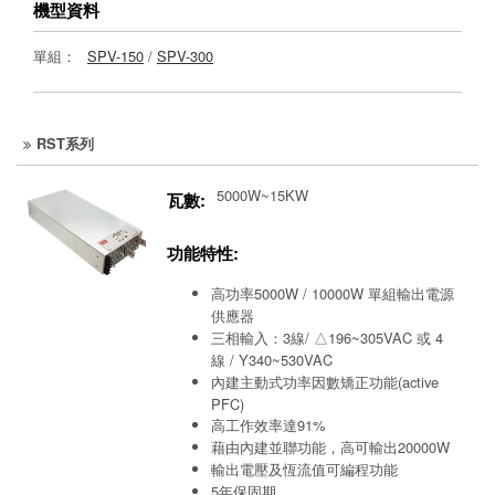
機型資料
單組：
SPV-150
/
SPV-300
RST系列
5000W~15KW
瓦數:
功能特性:
高功率5000W / 10000W 單組輸出電源
供應器
三相輸入：3線/ △196~305VAC 或 4
線 / Y340~530VAC
內建主動式功率因數矯正功能(active
PFC)
高工作效率達91%
藉由內建並聯功能，高可輸出20000W
輸出電壓及恆流值可編程功能
5年保固期