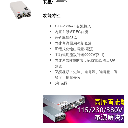
3000W
瓦數:
功能特性:
180~264VAC交流輸入
內置主動式PFC功能
高效率達93%
內建直流風扇強制氣冷
可程式化輸出電壓/電流
主動式均流設計達9000W(2+1)
內建遠端開關控制 /輔助電源/輸出OK
訊號
保護種類：短路、過電流、過電壓、過
溫度、風扇失效
5年保固