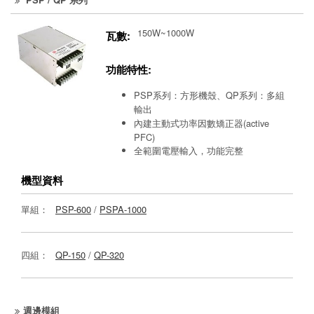
150W~1000W
瓦數:
功能特性:
PSP系列：方形機殼、QP系列：多組
輸出
內建主動式功率因數矯正器(active
PFC)
全範圍電壓輸入，功能完整
機型資料
單組：
PSP-600
/
PSPA-1000
四組：
QP-150
/
QP-320
週邊模組