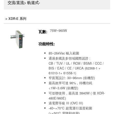
交流/直流> 軌道式-
XDR-E 系列
75W~960W
瓦數:
功能特性:
85~264Vac 輸入範圍
通過多國及多領域國際認證 :
CB / TUV / UL / RCM / BSMI / CCC /
BIS / EAC / CE / UKCA (62368-1 +
61010-1+ 61558-1)
窄面寬設計: 30~96mm (依機型)
最高效率可達 96%，待機功耗
<1W~3.6W (依機型)
可並聯使用，最高達 3840W ( 僅 XDR-
480E/960E)
過電壓等級 III (OVC III)
-40~+70℃ 超寬運行溫度範圍
(>+50℃ 需降額使用)