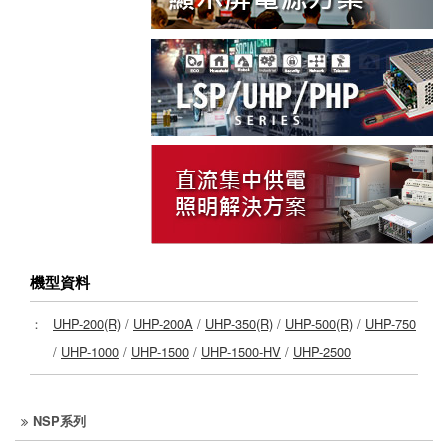
機型資料
：
UHP-200(R)
/
UHP-200A
/
UHP-350(R)
/
UHP-500(R)
/
UHP-750
/
UHP-1000
/
UHP-1500
/
UHP-1500-HV
/
UHP-2500
NSP系列