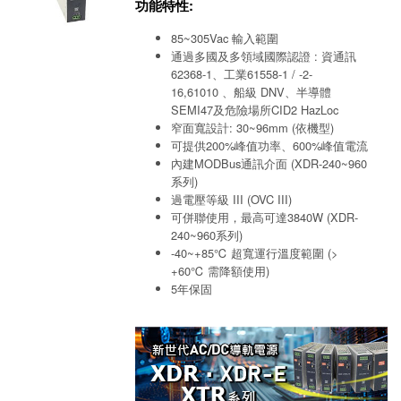
功能特性:
85~305Vac 輸入範圍
通過多國及多領域國際認證 : 資通訊
62368-1、工業61558-1 / -2-
16,61010 、船級 DNV、半導體
SEMI47及危險場所CID2 HazLoc
窄面寬設計: 30~96mm (依機型)
可提供200%峰值功率、600%峰值電流
內建MODBus通訊介面 (XDR-240~960
系列)
過電壓等級 III (OVC III)
可併聯使用，最高可達3840W (XDR-
240~960系列)
-40~+85℃ 超寬運行溫度範圍 (>
+60℃ 需降額使用)
5年保固