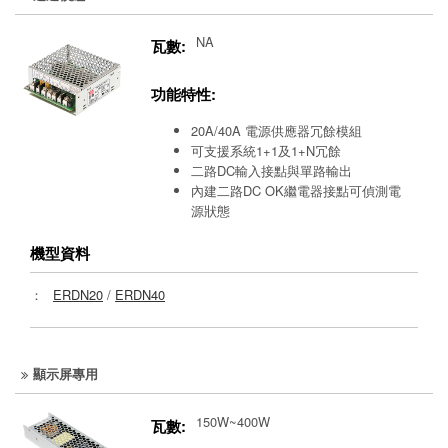
NA
瓦數:
功能特性:
20A/40A 電源供應器冗餘模組
可支援系統1+1及1+N冗餘
二路DC輸入接點與單路輸出
內建二路DC OK繼電器接點可偵測電
源狀態
機型資料
：
ERDN20
/
ERDN40
顯示屏專用
150W~400W
瓦數: