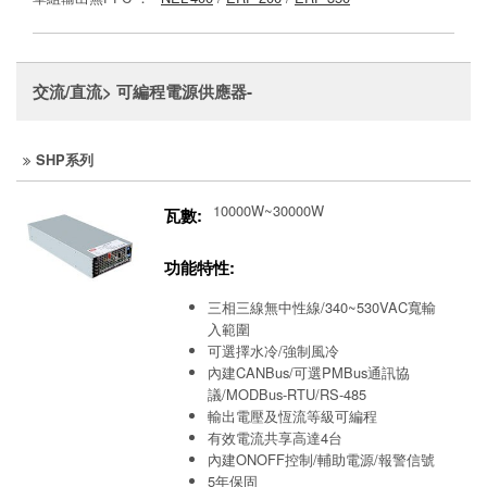
交流/直流> 可編程電源供應器-
SHP系列
10000W~30000W
瓦數:
功能特性:
三相三線無中性線/340~530VAC寬輸
入範圍
可選擇水冷/強制風冷
內建CANBus/可選PMBus通訊協
議/MODBus-RTU/RS-485
輸出電壓及恆流等級可編程
有效電流共享高達4台
內建ONOFF控制/輔助電源/報警信號
5年保固