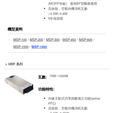
(MOPP等級)、適用BF型醫療應用
高效能，空載待機消耗瓦數
<0.5W~0.8W
5年保固期
機型資料
：
MSP-100
/
MSP-200
/
MSP-300
/
MSP-450
/
MSP-600
/
MSP-1000
/
MSP-1600
HRP 系列
75W~1000W
瓦數:
功能特性:
內建主動式功率因數矯正功能(active
PFC)
高效能，空載待機消耗瓦數