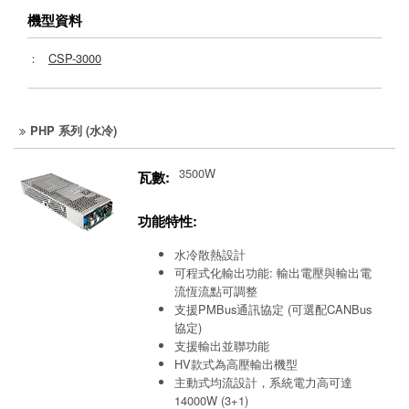
機型資料
：
CSP-3000
PHP 系列 (水冷)
3500W
瓦數:
功能特性:
水冷散熱設計
可程式化輸出功能: 輸出電壓與輸出電
流恆流點可調整
支援PMBus通訊協定 (可選配CANBus
協定)
支援輸出並聯功能
HV款式為高壓輸出機型
主動式均流設計，系統電力高可達
14000W (3+1)