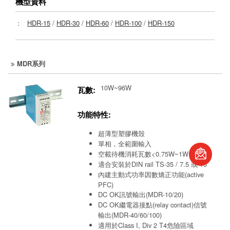
機型資料
：
HDR-15
/
HDR-30
/
HDR-60
/
HDR-100
/
HDR-150
MDR系列
10W~96W
瓦數:
功能特性:
超薄型塑膠機殼
book
單相，全範圍輸入
空載待機消耗瓦數<0.75W~1W
適合安裝於DIN rail TS-35 / 7.5 或 15
S
內建主動式功率因數矯正功能(active
PFC)
DC OK訊號輸出(MDR-10/20)
DC OK繼電器接點(relay contact)信號
輸出(MDR-40/60/100)
適用於Class I, Div 2 T4危險區域