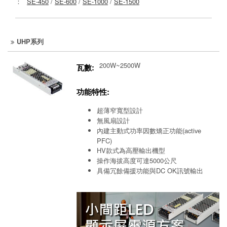
：
SE-450
/
SE-600
/
SE-1000
/
SE-1500
UHP系列
200W~2500W
瓦數:
功能特性:
超薄窄寬型設計
無風扇設計
內建主動式功率因數矯正功能(active
PFC)
HV款式為高壓輸出機型
操作海拔高度可達5000公尺
具備冗餘備援功能與DC OK訊號輸出