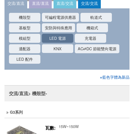
交流/直流
直流/直流
直流/交流
交流/交流
機殼型
可編程電源供應器
軌道式
基板型
安防與特殊應用
機箱式
模組型
LED 電源
充電器
適配器
KNX
AC⇄DC 節能雙向電源
LED 配件
※藍色字體為新品
交流/直流> 機殼型-
G3系列
15W~150W
瓦數: