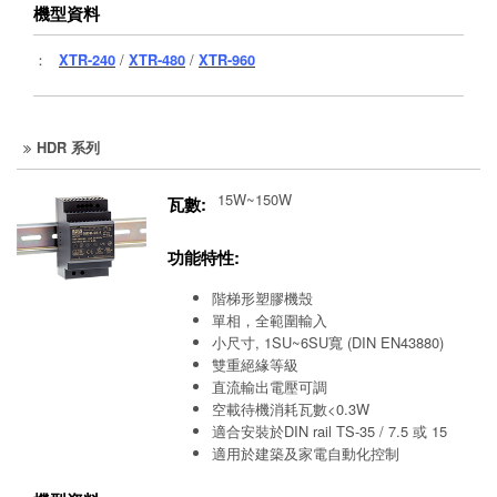
機型資料
：
XTR-240
/
XTR-480
/
XTR-960
HDR 系列
15W~150W
瓦數:
功能特性:
階梯形塑膠機殼
單相，全範圍輸入
小尺寸, 1SU~6SU寬 (DIN EN43880)
雙重絕緣等級
直流輸出電壓可調
空載待機消耗瓦數<0.3W
適合安裝於DIN rail TS-35 / 7.5 或 15
適用於建築及家電自動化控制