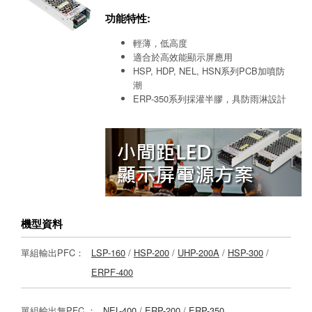
功能特性:
輕薄，低高度
適合於高效能顯示屏應用
HSP, HDP, NEL, HSN系列PCB加噴防
潮
ERP-350系列採灌半膠，具防雨淋設計
機型資料
單組輸出PFC：
LSP-160
/
HSP-200
/
UHP-200A
/
HSP-300
/
ERPF-400
單組輸出無PFC ：
NEL-400
/
ERP-200
/
ERP-350