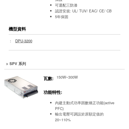
可選配三防漆
認證安規: UL/ TUV/ EAC/ CE/ CB
5年保固
機型資料
：
DPU-3200
SPV 系列
150W~300W
瓦數:
功能特性:
內建主動式功率因數矯正功能(active
PFC)
輸出電壓可調設於原額定值的
20~110%