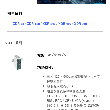
機型資料
：
XDR-75
/
XDR-120
/
XDR-240
/
XDR-480
/
XDR-960
XTR 系列
240W~960W
瓦數:
功能特性:
三相 320 ~ 600Vac 寬範圍輸入，可支
援雙相運行
超低突入電流<10A
通過多國及多領域國際認證 :
CB / TUV / UL / RCM / BSMI / CCC /
BIS / EAC / CE / UKCA (62368-1 +
61010-1+ 61558-1)及防爆 C1D2/船級