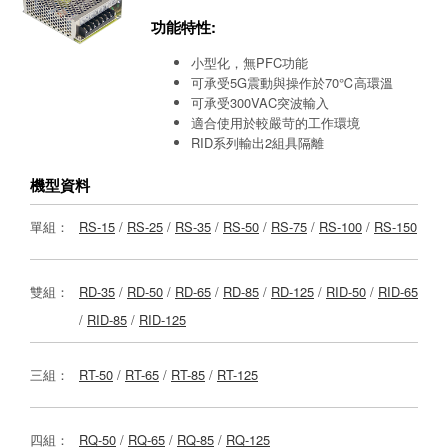
功能特性:
小型化，無PFC功能
可承受5G震動與操作於70℃高環溫
可承受300VAC突波輸入
適合使用於較嚴苛的工作環境
RID系列輸出2組具隔離
機型資料
單組：
RS-15
/
RS-25
/
RS-35
/
RS-50
/
RS-75
/
RS-100
/
RS-150
雙組：
RD-35
/
RD-50
/
RD-65
/
RD-85
/
RD-125
/
RID-50
/
RID-65
/
RID-85
/
RID-125
三組：
RT-50
/
RT-65
/
RT-85
/
RT-125
四組：
RQ-50
/
RQ-65
/
RQ-85
/
RQ-125