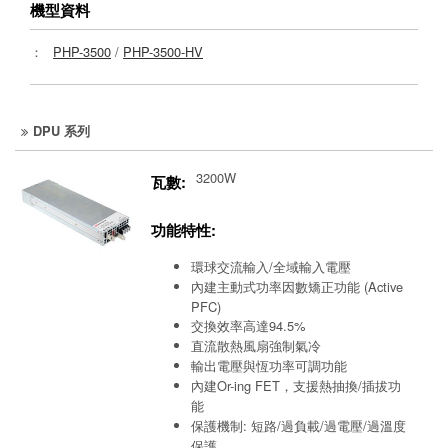
機型資料
：
PHP-3500
/
PHP-3500-HV
DPU 系列
3200W
瓦數:
功能特性:
環球交流輸入/全域輸入電壓
內建主動式功率因數矯正功能 (Active
PFC)
交換效率高達94.5%
直流散熱風扇強制氣冷
輸出電壓與恆功率可調功能
內建Or-ing FET，支援熱抽換/插拔功
能
保護機制: 短路/過負載/過電壓/過溫度
保護