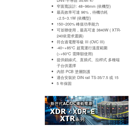
DNV/半導體 SEMI 47
窄面寬設計: 48~96mm (依機型)
最高效率可達 96%，待機功耗
<2.5~3.1W (依機型)
150~200% 峰值功率能力
可並聯使用，最高可達 3840W ( XTR-
240依需求選購)
符合過電壓等級 III (OVC III)
-40~+85℃ 超寬運行溫度範圍
(>+60℃ 需降額使用)
提供鎖線式、直插式、拉桿式 多種端
子台供選擇
內部 PCB 塗層防護
適合安裝於 DIN rail TS-35/7.5 或 15
5 年保固