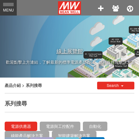
MEAN
MENU
WELL
Enterprises
Co.,
Ltd.
線上展覽館
歡迎點擊上方連結，了解最新的標準電源產品資訊、應用服務與解決方案
產品介紹
> 系列搜尋
Search
系列搜尋
電源供應器
電源與工控配件
自動化
綠能產品解決方案
智能建築解決方案