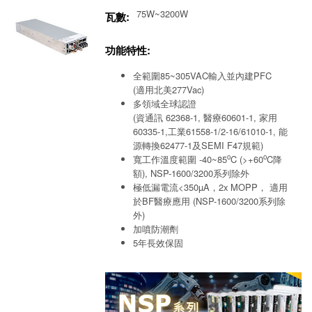
75W~3200W
瓦數:
功能特性:
全範圍85~305VAC輸入並內建PFC
(適用北美277Vac)
多領域全球認證
(資通訊 62368-1, 醫療60601-1, 家用
60335-1,工業61558-1/2-16/61010-1, 能
源轉換62477-1及SEMI F47規範)
o
o
寬工作溫度範圍 -40~85
C (>+60
C降
額), NSP-1600/3200系列除外
極低漏電流<350µA，2x MOPP， 適用
於BF醫療應用 (NSP-1600/3200系列除
外)
加噴防潮劑
5年長效保固