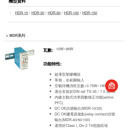
機型資料
：
HDR-15
/
HDR-30
/
HDR-60
/
HDR-100
/
HDR-150
MDR系列
10W~96W
瓦數:
功能特性:
超薄型塑膠機殼
book
單相，全範圍輸入
空載待機消耗瓦數<0.75W~1W
適合安裝於DIN rail TS-35 / 7.5 或 15
S
內建主動式功率因數矯正功能(active
PFC)
DC OK訊號輸出(MDR-10/20)
DC OK繼電器接點(relay contact)信號
輸出(MDR-40/60/100)
適用於Class I, Div 2 T4危險區域