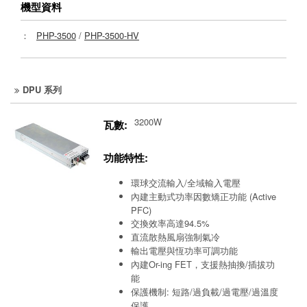
機型資料
：
PHP-3500
/
PHP-3500-HV
DPU 系列
3200W
瓦數:
功能特性:
環球交流輸入/全域輸入電壓
內建主動式功率因數矯正功能 (Active
PFC)
交換效率高達94.5%
直流散熱風扇強制氣冷
輸出電壓與恆功率可調功能
內建Or-ing FET，支援熱抽換/插拔功
能
保護機制: 短路/過負載/過電壓/過溫度
保護