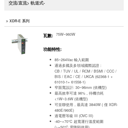
交流/直流> 軌道式-
XDR-E 系列
75W~960W
瓦數:
功能特性:
85~264Vac 輸入範圍
通過多國及多領域國際認證 :
CB / TUV / UL / RCM / BSMI / CCC /
BIS / EAC / CE / UKCA (62368-1 +
61010-1+ 61558-1)
窄面寬設計: 30~96mm (依機型)
最高效率可達 96%，待機功耗
<1W~3.6W (依機型)
可並聯使用，最高達 3840W ( 僅 XDR-
480E/960E)
過電壓等級 III (OVC III)
-40~+70℃ 超寬運行溫度範圍
(>+50℃ 需降額使用)