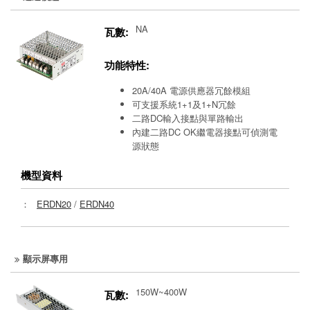
NA
瓦數:
功能特性:
20A/40A 電源供應器冗餘模組
可支援系統1+1及1+N冗餘
二路DC輸入接點與單路輸出
內建二路DC OK繼電器接點可偵測電
源狀態
機型資料
：
ERDN20
/
ERDN40
顯示屏專用
150W~400W
瓦數: