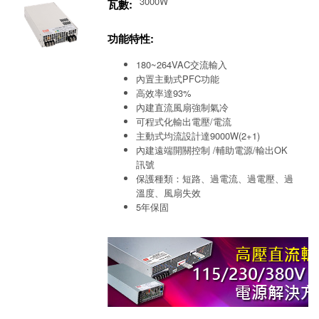
3000W
瓦數:
功能特性:
180~264VAC交流輸入
內置主動式PFC功能
高效率達93%
內建直流風扇強制氣冷
可程式化輸出電壓/電流
主動式均流設計達9000W(2+1)
內建遠端開關控制 /輔助電源/輸出OK
訊號
保護種類：短路、過電流、過電壓、過
溫度、風扇失效
5年保固