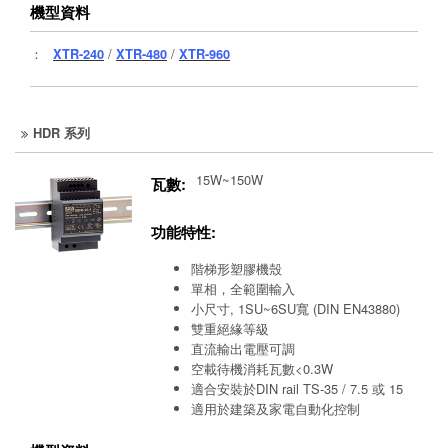
機型資料
：
XTR-240
/
XTR-480
/
XTR-960
HDR 系列
15W~150W
瓦數:
功能特性:
階梯形塑膠機殼
單相，全範圍輸入
小尺寸, 1SU~6SU寬 (DIN EN43880)
雙重絕緣等級
直流輸出電壓可調
空載待機消耗瓦數<0.3W
適合安裝於DIN rail TS-35 / 7.5 或 15
適用於建築及家電自動化控制