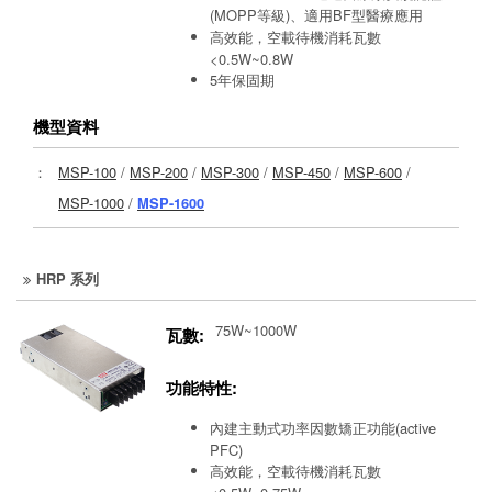
(MOPP等級)、適用BF型醫療應用
高效能，空載待機消耗瓦數
<0.5W~0.8W
5年保固期
機型資料
：
MSP-100
/
MSP-200
/
MSP-300
/
MSP-450
/
MSP-600
/
MSP-1000
/
MSP-1600
HRP 系列
75W~1000W
瓦數:
功能特性:
內建主動式功率因數矯正功能(active
PFC)
高效能，空載待機消耗瓦數