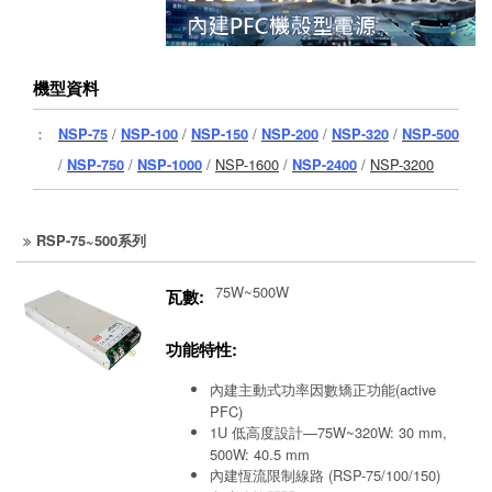
機型資料
：
NSP-75
/
NSP-100
/
NSP-150
/
NSP-200
/
NSP-320
/
NSP-500
/
NSP-750
/
NSP-1000
/
NSP-1600
/
NSP-2400
/
NSP-3200
RSP-75~500系列
75W~500W
瓦數:
功能特性:
內建主動式功率因數矯正功能(active
PFC)
1U 低高度設計—75W~320W: 30 mm,
500W: 40.5 mm
內建恆流限制線路 (RSP-75/100/150)