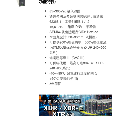
功能特性:
85~305Vac 輸入範圍
通過多國及多領域國際認證 : 資通訊
62368-1、工業61558-1 / -2-
16,61010 、船級 DNV、半導體
SEMI47及危險場所CID2 HazLoc
窄面寬設計: 30~96mm (依機型)
可提供200%峰值功率、600%峰值電流
內建MODBus通訊介面 (XDR-240~960
系列)
過電壓等級 III (OVC III)
可併聯使用，最高可達3840W (XDR-
240~960系列)
-40~+85℃ 超寬運行溫度範圍 (>
+60℃ 需降額使用)
5年保固