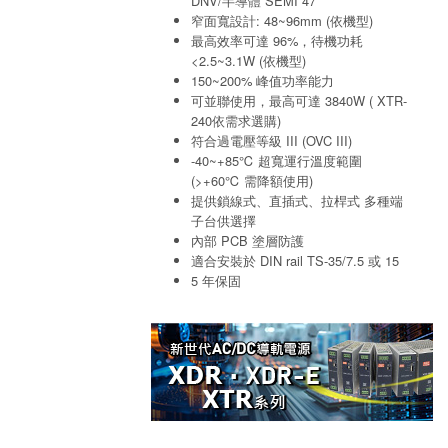
DNV/半導體 SEMI 47
窄面寬設計: 48~96mm (依機型)
最高效率可達 96%，待機功耗
<2.5~3.1W (依機型)
150~200% 峰值功率能力
可並聯使用，最高可達 3840W ( XTR-
240依需求選購)
符合過電壓等級 III (OVC III)
-40~+85℃ 超寬運行溫度範圍
(>+60℃ 需降額使用)
提供鎖線式、直插式、拉桿式 多種端
子台供選擇
內部 PCB 塗層防護
適合安裝於 DIN rail TS-35/7.5 或 15
5 年保固