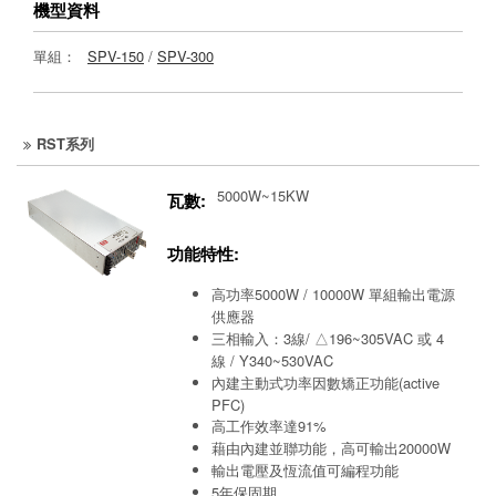
機型資料
單組：
SPV-150
/
SPV-300
RST系列
5000W~15KW
瓦數:
功能特性:
高功率5000W / 10000W 單組輸出電源
供應器
三相輸入：3線/ △196~305VAC 或 4
線 / Y340~530VAC
內建主動式功率因數矯正功能(active
PFC)
高工作效率達91%
藉由內建並聯功能，高可輸出20000W
輸出電壓及恆流值可編程功能
5年保固期