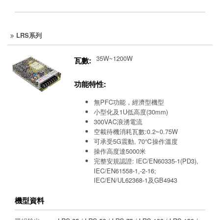
LRS系列
35W~1200W
瓦數:
功能特性:
無PFC功能，經濟型機型
小型化及1U低高度(30mm)
300VAC浪湧電流
空載待機消耗瓦數:0.2~0.75W
可承受5G震動, 70℃操作溫度
操作高度達5000米
完整安規認證: IEC/EN60335-1(PD3),
IEC/EN61558-1,-2-16;
IEC/EN/UL62368-1及GB4943
機型資料