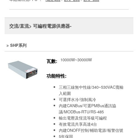
交流/直流> 可編程電源供應器-
SHP系列
10000W~30000W
瓦數:
功能特性:
三相三線無中性線/340~530VAC寬輸
入範圍
可選擇水冷/強制風冷
內建CANBus/可選PMBus通訊協
議/MODBus-RTU/RS-485
輸出電壓及恆流等級可編程
有效電流共享高達4台
內建ONOFF控制/輔助電源/報警信號
5年保固