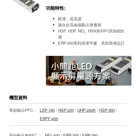
功能特性:
輕薄，低高度
適合於高效能顯示屏應用
HSP, HDP, NEL, HSN系列PCB加噴防
潮
ERP-350系列採灌半膠，具防雨淋設計
機型資料
單組輸出PFC：
LSP-160
/
HSP-200
/
UHP-200A
/
HSP-300
/
ERPF-400
單組輸出無PFC ：
NEL-400
/
ERP-200
/
ERP-350