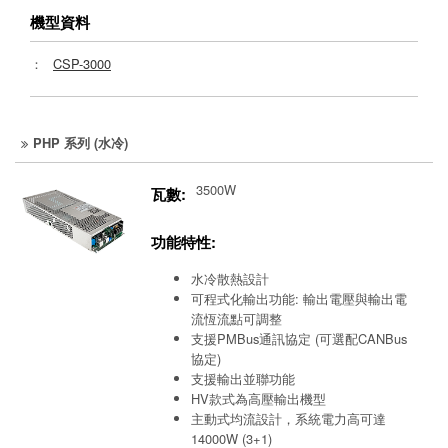
機型資料
：
CSP-3000
PHP 系列 (水冷)
3500W
瓦數:
功能特性:
水冷散熱設計
可程式化輸出功能: 輸出電壓與輸出電
流恆流點可調整
支援PMBus通訊協定 (可選配CANBus
協定)
支援輸出並聯功能
HV款式為高壓輸出機型
主動式均流設計，系統電力高可達
14000W (3+1)