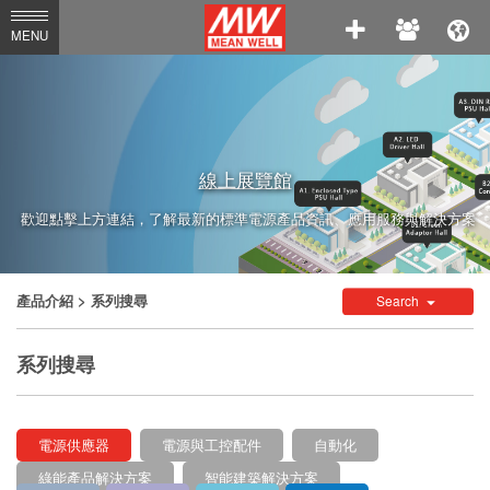
MEAN
MENU
WELL
Enterprises
Co.,
Ltd.
線上展覽館
歡迎點擊上方連結，了解最新的標準電源產品資訊、應用服務與解決方案
產品介紹
> 系列搜尋
Search
系列搜尋
電源供應器
電源與工控配件
自動化
綠能產品解決方案
智能建築解決方案