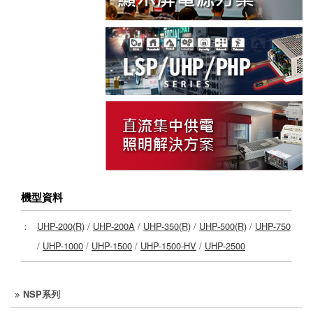
機型資料
：
UHP-200(R)
/
UHP-200A
/
UHP-350(R)
/
UHP-500(R)
/
UHP-750
/
UHP-1000
/
UHP-1500
/
UHP-1500-HV
/
UHP-2500
NSP系列