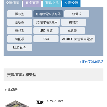
交流/直流
直流/直流
直流/交流
交流/交流
機殼型
可編程電源供應器
軌道式
基板型
安防與特殊應用
機箱式
模組型
LED 電源
充電器
適配器
KNX
AC⇄DC 節能雙向電源
LED 配件
※藍色字體為新品
交流/直流> 機殼型-
G3系列
15W~150W
瓦數: