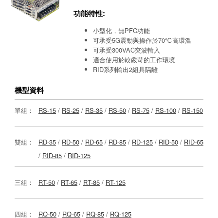
功能特性:
小型化，無PFC功能
可承受5G震動與操作於70℃高環溫
可承受300VAC突波輸入
適合使用於較嚴苛的工作環境
RID系列輸出2組具隔離
機型資料
單組：
RS-15
/
RS-25
/
RS-35
/
RS-50
/
RS-75
/
RS-100
/
RS-150
雙組：
RD-35
/
RD-50
/
RD-65
/
RD-85
/
RD-125
/
RID-50
/
RID-65
/
RID-85
/
RID-125
三組：
RT-50
/
RT-65
/
RT-85
/
RT-125
四組：
RQ-50
/
RQ-65
/
RQ-85
/
RQ-125