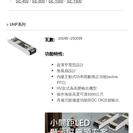
：
SE-450
/
SE-600
/
SE-1000
/
SE-1500
UHP系列
200W~2500W
瓦數:
功能特性:
超薄窄寬型設計
無風扇設計
內建主動式功率因數矯正功能(active
PFC)
HV款式為高壓輸出機型
操作海拔高度可達5000公尺
具備冗餘備援功能與DC OK訊號輸出