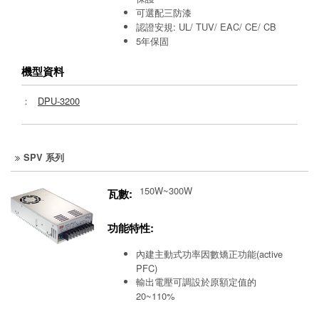
可選配三防漆
認證安規: UL/ TUV/ EAC/ CE/ CB
5年保固
機型資料
：
DPU-3200
SPV 系列
150W~300W
瓦數:
功能特性:
內建主動式功率因數矯正功能(active
PFC)
輸出電壓可調設於原額定值的
20~110%