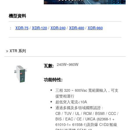
機型資料
：
XDR-75
/
XDR-120
/
XDR-240
/
XDR-480
/
XDR-960
XTR 系列
240W~960W
瓦數:
功能特性:
三相 320 ~ 600Vac 寬範圍輸入，可支
援雙相運行
超低突入電流<10A
通過多國及多領域國際認證 :
CB / TUV / UL / RCM / BSMI / CCC /
BIS / EAC / CE / UKCA (62368-1 +
61010-1+ 61558-1)及防爆 C1D2/船級