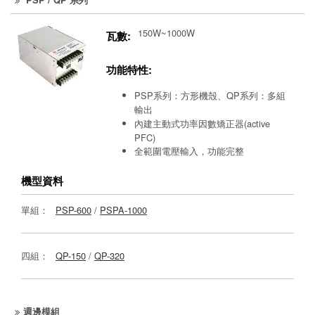
150W~1000W
瓦數:
功能特性:
PSP系列：方形機殼、QP系列：多組
輸出
內建主動式功率因數矯正器(active
PFC)
全範圍電壓輸入，功能完整
機型資料
單組：
PSP-600
/
PSPA-1000
四組：
QP-150
/
QP-320
週邊模組