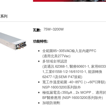
P系列
75W~3200W
瓦數:
功能特性:
全範圍85~305VAC輸入並內建PFC
(適用北美277Vac)
多領域全球認證
(資通訊 62368-1, 醫療60601-1, 家用6033
1,工業61558-1/2-16/61010-1, 能源轉換
62477-1及SEMI F47規範)
o
o
寬工作溫度範圍 -40~85
C (>+60
C降額)
NSP-1600/3200系列除外
極低漏電流<350µA，2x MOPP， 適用
BF醫療應用 (NSP-1600/3200系列除外)
加噴防潮劑