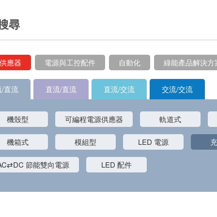
搜尋
供應器
電源與工控配件
自動化
綠能產品解決方
/直流
直流/直流
直流/交流
交流/交流
機殼型
可編程電源供應器
軌道式
機箱式
模組型
LED 電源
AC⇄DC 節能雙向電源
LED 配件