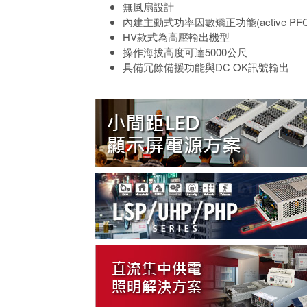
無風扇設計
內建主動式功率因數矯正功能(active PFC
HV款式為高壓輸出機型
操作海拔高度可達5000公尺
具備冗餘備援功能與DC OK訊號輸出