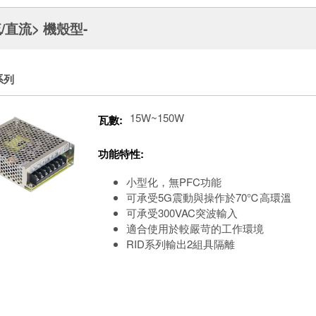
/直流> 機殼型-
系列
15W~150W
瓦數:
功能特性:
小型化，無PFC功能
可承受5G震動與操作於70℃高環溫
可承受300VAC突波輸入
適合使用於較嚴苛的工作環境
RID系列輸出2組具隔離