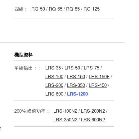
四組：
RQ-50
/
RQ-65
/
RQ-85
/
RQ-125
機型資料
單組輸出：：
LRS-35
/
LRS-50
/
LRS-75
/
LRS-100
/
LRS-150
/
LRS-150F
/
LRS-200
/
LRS-350
/
LRS-450
/
LRS-600
/
LRS-1200
200% 峰值功率：
LRS-100N2
/
LRS-200N2
/
LRS-350N2
/
LRS-600N2
1