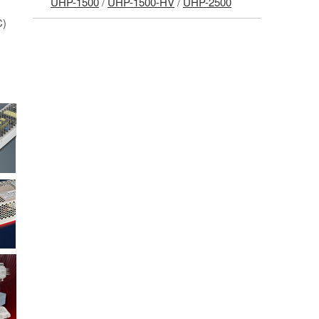
UHP-1500
/
UHP-1500-HV
/
UHP-2500
)