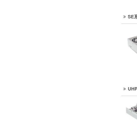
SE
UH