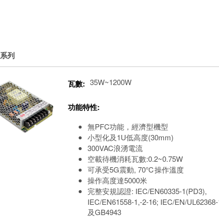
S系列
35W~1200W
瓦數:
功能特性:
無PFC功能，經濟型機型
小型化及1U低高度(30mm)
300VAC浪湧電流
空載待機消耗瓦數:0.2~0.75W
可承受5G震動, 70℃操作溫度
操作高度達5000米
完整安規認證: IEC/EN60335-1(PD3),
IEC/EN61558-1,-2-16; IEC/EN/UL62368-
及GB4943