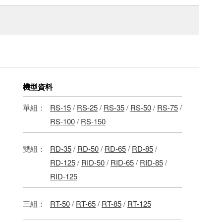
機型資料
單組：
RS-15
/
RS-25
/
RS-35
/
RS-50
/
RS-75
/
RS-100
/
RS-150
雙組：
RD-35
/
RD-50
/
RD-65
/
RD-85
/
RD-125
/
RID-50
/
RID-65
/
RID-85
/
RID-125
三組：
RT-50
/
RT-65
/
RT-85
/
RT-125