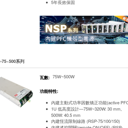
5年長效保固
-75~500系列
75W~500W
瓦數:
功能特性:
內建主動式功率因數矯正功能(active PFC
1U 低高度設計—75W~320W: 30 mm,
500W: 40.5 mm
內建恆流限制線路 (RSP-75/100/150)
內建遙控開關(remote ON/OFF) (RSP-