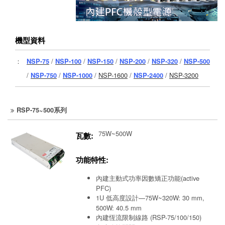
機型資料
：
NSP-75
/
NSP-100
/
NSP-150
/
NSP-200
/
NSP-320
/
NSP-500
/
NSP-750
/
NSP-1000
/
NSP-1600
/
NSP-2400
/
NSP-3200
RSP-75~500系列
75W~500W
瓦數:
功能特性:
內建主動式功率因數矯正功能(active
PFC)
1U 低高度設計—75W~320W: 30 mm,
500W: 40.5 mm
內建恆流限制線路 (RSP-75/100/150)