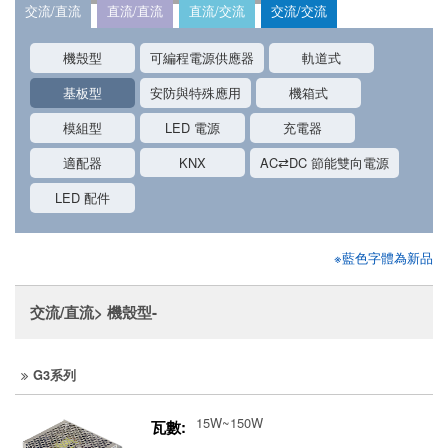
交流/直流
直流/直流
直流/交流
交流/交流
機殼型
可編程電源供應器
軌道式
基板型
安防與特殊應用
機箱式
模組型
LED 電源
充電器
適配器
KNX
AC⇄DC 節能雙向電源
LED 配件
※藍色字體為新品
交流/直流> 機殼型-
G3系列
15W~150W
瓦數: