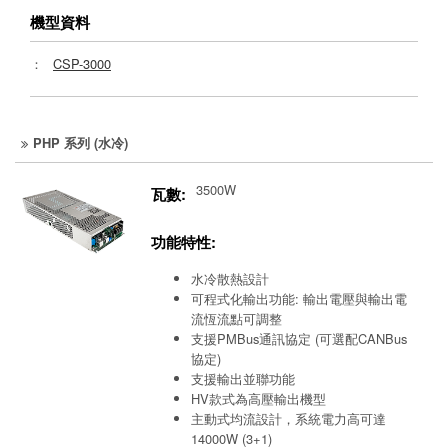
機型資料
：
CSP-3000
PHP 系列 (水冷)
3500W
瓦數:
功能特性:
水冷散熱設計
可程式化輸出功能: 輸出電壓與輸出電
流恆流點可調整
支援PMBus通訊協定 (可選配CANBus
協定)
支援輸出並聯功能
HV款式為高壓輸出機型
主動式均流設計，系統電力高可達
14000W (3+1)