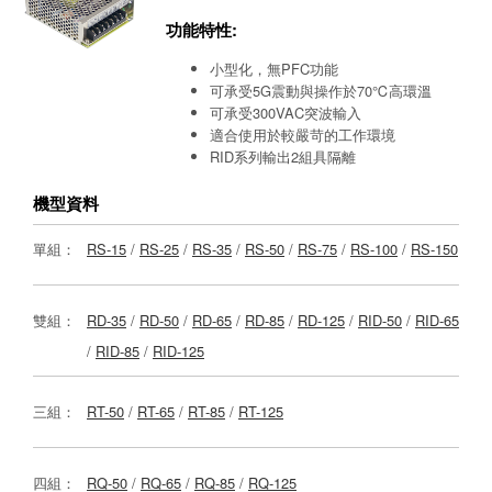
功能特性:
小型化，無PFC功能
可承受5G震動與操作於70℃高環溫
可承受300VAC突波輸入
適合使用於較嚴苛的工作環境
RID系列輸出2組具隔離
機型資料
單組：
RS-15
/
RS-25
/
RS-35
/
RS-50
/
RS-75
/
RS-100
/
RS-150
雙組：
RD-35
/
RD-50
/
RD-65
/
RD-85
/
RD-125
/
RID-50
/
RID-65
/
RID-85
/
RID-125
三組：
RT-50
/
RT-65
/
RT-85
/
RT-125
四組：
RQ-50
/
RQ-65
/
RQ-85
/
RQ-125