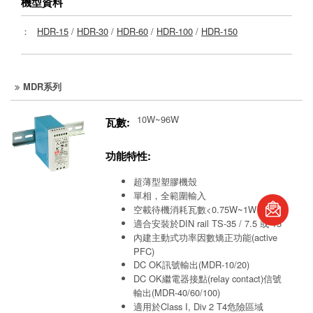
機型資料
：
HDR-15
/
HDR-30
/
HDR-60
/
HDR-100
/
HDR-150
MDR系列
10W~96W
瓦數:
功能特性:
超薄型塑膠機殼
book
單相，全範圍輸入
空載待機消耗瓦數<0.75W~1W
適合安裝於DIN rail TS-35 / 7.5 或 15
S
內建主動式功率因數矯正功能(active
PFC)
DC OK訊號輸出(MDR-10/20)
DC OK繼電器接點(relay contact)信號
輸出(MDR-40/60/100)
適用於Class I, Div 2 T4危險區域