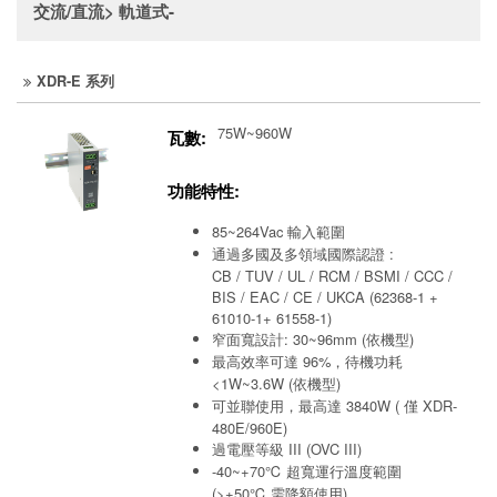
交流/直流> 軌道式-
XDR-E 系列
75W~960W
瓦數:
功能特性:
85~264Vac 輸入範圍
通過多國及多領域國際認證 :
CB / TUV / UL / RCM / BSMI / CCC /
BIS / EAC / CE / UKCA (62368-1 +
61010-1+ 61558-1)
窄面寬設計: 30~96mm (依機型)
最高效率可達 96%，待機功耗
<1W~3.6W (依機型)
可並聯使用，最高達 3840W ( 僅 XDR-
480E/960E)
過電壓等級 III (OVC III)
-40~+70℃ 超寬運行溫度範圍
(>+50℃ 需降額使用)