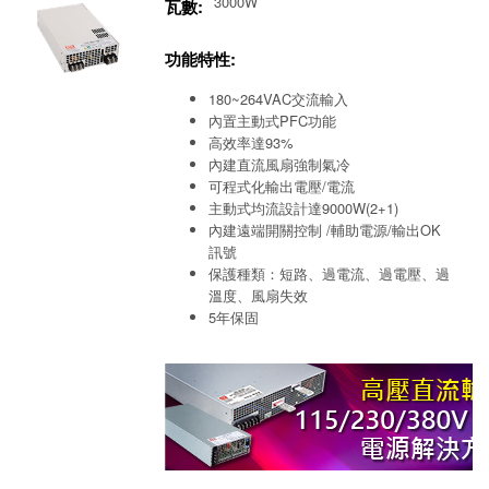
3000W
瓦數:
功能特性:
180~264VAC交流輸入
內置主動式PFC功能
高效率達93%
內建直流風扇強制氣冷
可程式化輸出電壓/電流
主動式均流設計達9000W(2+1)
內建遠端開關控制 /輔助電源/輸出OK
訊號
保護種類：短路、過電流、過電壓、過
溫度、風扇失效
5年保固