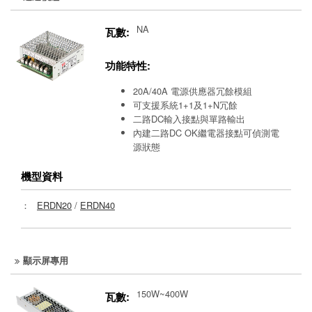
NA
瓦數:
功能特性:
20A/40A 電源供應器冗餘模組
可支援系統1+1及1+N冗餘
二路DC輸入接點與單路輸出
內建二路DC OK繼電器接點可偵測電
源狀態
機型資料
：
ERDN20
/
ERDN40
顯示屏專用
150W~400W
瓦數: