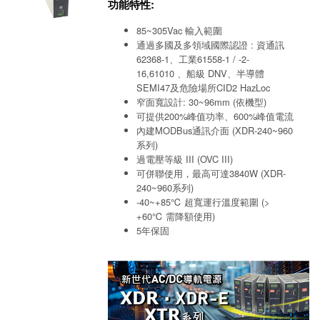
功能特性:
85~305Vac 輸入範圍
通過多國及多領域國際認證 : 資通訊
62368-1、工業61558-1 / -2-
16,61010 、船級 DNV、半導體
SEMI47及危險場所CID2 HazLoc
窄面寬設計: 30~96mm (依機型)
可提供200%峰值功率、600%峰值電流
內建MODBus通訊介面 (XDR-240~960
系列)
過電壓等級 III (OVC III)
可併聯使用，最高可達3840W (XDR-
240~960系列)
-40~+85℃ 超寬運行溫度範圍 (>
+60℃ 需降額使用)
5年保固