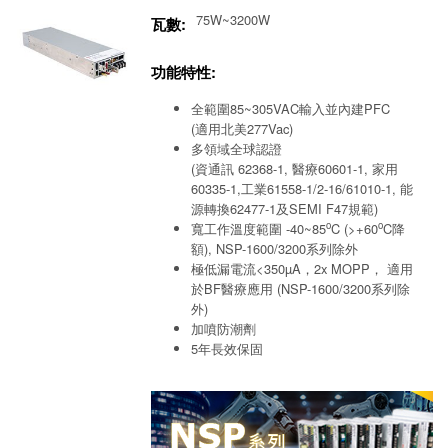
75W~3200W
瓦數:
功能特性:
全範圍85~305VAC輸入並內建PFC
(適用北美277Vac)
多領域全球認證
(資通訊 62368-1, 醫療60601-1, 家用
60335-1,工業61558-1/2-16/61010-1, 能
源轉換62477-1及SEMI F47規範)
o
o
寬工作溫度範圍 -40~85
C (>+60
C降
額), NSP-1600/3200系列除外
極低漏電流<350µA，2x MOPP， 適用
於BF醫療應用 (NSP-1600/3200系列除
外)
加噴防潮劑
5年長效保固