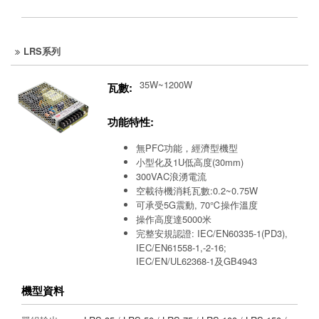
LRS系列
35W~1200W
瓦數:
功能特性:
無PFC功能，經濟型機型
小型化及1U低高度(30mm)
300VAC浪湧電流
空載待機消耗瓦數:0.2~0.75W
可承受5G震動, 70℃操作溫度
操作高度達5000米
完整安規認證: IEC/EN60335-1(PD3),
IEC/EN61558-1,-2-16;
IEC/EN/UL62368-1及GB4943
機型資料