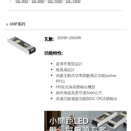
：
SE-450
/
SE-600
/
SE-1000
/
SE-1500
UHP系列
200W~2500W
瓦數:
功能特性:
超薄窄寬型設計
無風扇設計
內建主動式功率因數矯正功能(active
PFC)
HV款式為高壓輸出機型
操作海拔高度可達5000公尺
具備冗餘備援功能與DC OK訊號輸出