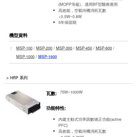
(MOPP等級)、適用BF型醫療應用
高效能，空載待機消耗瓦數
<0.5W~0.8W
5年保固期
機型資料
：
MSP-100
/
MSP-200
/
MSP-300
/
MSP-450
/
MSP-600
/
MSP-1000
/
MSP-1600
HRP 系列
75W~1000W
瓦數:
功能特性:
內建主動式功率因數矯正功能(active
PFC)
高效能，空載待機消耗瓦數