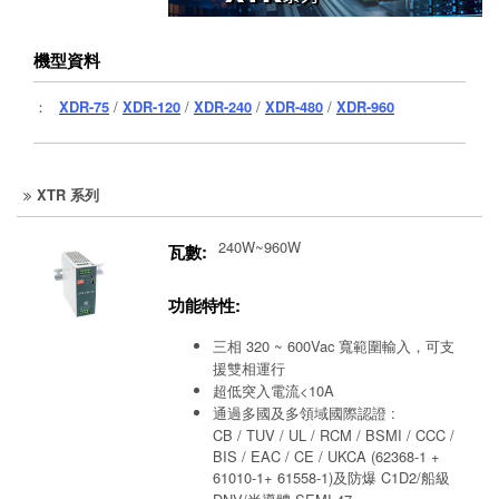
機型資料
：
XDR-75
/
XDR-120
/
XDR-240
/
XDR-480
/
XDR-960
XTR 系列
240W~960W
瓦數:
功能特性:
三相 320 ~ 600Vac 寬範圍輸入，可支
援雙相運行
超低突入電流<10A
通過多國及多領域國際認證 :
CB / TUV / UL / RCM / BSMI / CCC /
BIS / EAC / CE / UKCA (62368-1 +
61010-1+ 61558-1)及防爆 C1D2/船級