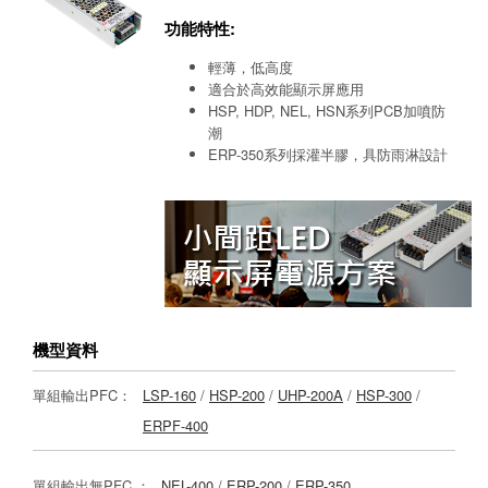
功能特性:
輕薄，低高度
適合於高效能顯示屏應用
HSP, HDP, NEL, HSN系列PCB加噴防
潮
ERP-350系列採灌半膠，具防雨淋設計
機型資料
單組輸出PFC：
LSP-160
/
HSP-200
/
UHP-200A
/
HSP-300
/
ERPF-400
單組輸出無PFC ：
NEL-400
/
ERP-200
/
ERP-350