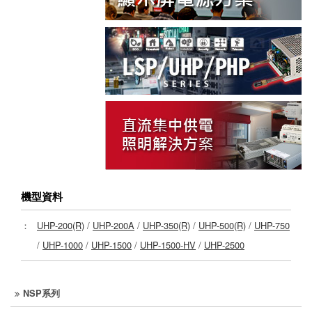
機型資料
：
UHP-200(R)
/
UHP-200A
/
UHP-350(R)
/
UHP-500(R)
/
UHP-750
/
UHP-1000
/
UHP-1500
/
UHP-1500-HV
/
UHP-2500
NSP系列