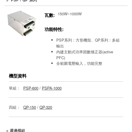
150W~1000W
瓦數:
功能特性:
PSP系列：方形機殼、QP系列：多組
輸出
內建主動式功率因數矯正器(active
PFC)
全範圍電壓輸入，功能完整
機型資料
單組：
PSP-600
/
PSPA-1000
四組：
QP-150
/
QP-320
週邊模組