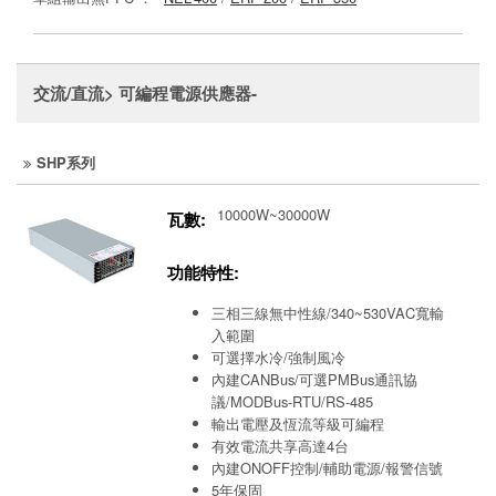
交流/直流> 可編程電源供應器-
SHP系列
10000W~30000W
瓦數:
功能特性:
三相三線無中性線/340~530VAC寬輸
入範圍
可選擇水冷/強制風冷
內建CANBus/可選PMBus通訊協
議/MODBus-RTU/RS-485
輸出電壓及恆流等級可編程
有效電流共享高達4台
內建ONOFF控制/輔助電源/報警信號
5年保固