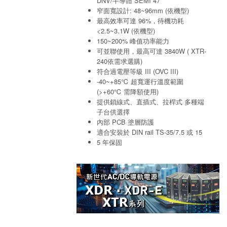
DNV/半導體 SEMI 47
窄面寬設計: 48~96mm (依機型)
最高效率可達 96%，待機功耗
<2.5~3.1W (依機型)
150~200% 峰值功率能力
可並聯使用，最高可達 3840W ( XTR-
240依需求選購)
符合過電壓等級 III (OVC III)
-40~+85℃ 超寬運行溫度範圍
(>+60℃ 需降額使用)
提供鎖線式、直插式、拉桿式 多種端
子台供選擇
內部 PCB 塗層防護
適合安裝於 DIN rail TS-35/7.5 或 15
5 年保固