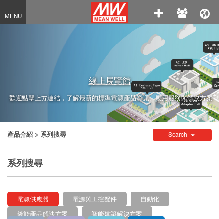
MEAN
MENU
WELL
Enterprises
Co.,
Ltd.
線上展覽館
歡迎點擊上方連結，了解最新的標準電源產品資訊、應用服務與解決方案
產品介紹
> 系列搜尋
Search
系列搜尋
電源供應器
電源與工控配件
自動化
綠能產品解決方案
智能建築解決方案