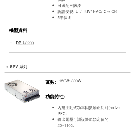
可選配三防漆
認證安規: UL/ TUV/ EAC/ CE/ CB
5年保固
機型資料
：
DPU-3200
SPV 系列
150W~300W
瓦數:
功能特性:
內建主動式功率因數矯正功能(active
PFC)
輸出電壓可調設於原額定值的
20~110%