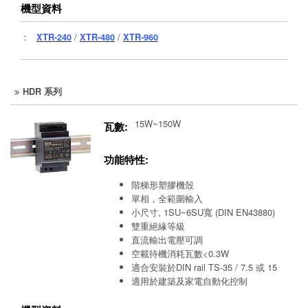
機型資料
：
XTR-240
/
XTR-480
/
XTR-960
HDR 系列
15W~150W
瓦數:
功能特性:
階梯形塑膠機殼
單相，全範圍輸入
小尺寸, 1SU~6SU寬 (DIN EN43880)
雙重絕緣等級
直流輸出電壓可調
空載待機消耗瓦數<0.3W
適合安裝於DIN rail TS-35 / 7.5 或 15
適用於建築及家電自動化控制