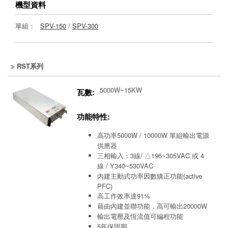
機型資料
單組：
SPV-150
/
SPV-300
RST系列
5000W~15KW
瓦數:
功能特性:
高功率5000W / 10000W 單組輸出電源
供應器
三相輸入：3線/ △196~305VAC 或 4
線 / Y340~530VAC
內建主動式功率因數矯正功能(active
PFC)
高工作效率達91%
藉由內建並聯功能，高可輸出20000W
輸出電壓及恆流值可編程功能
5年保固期