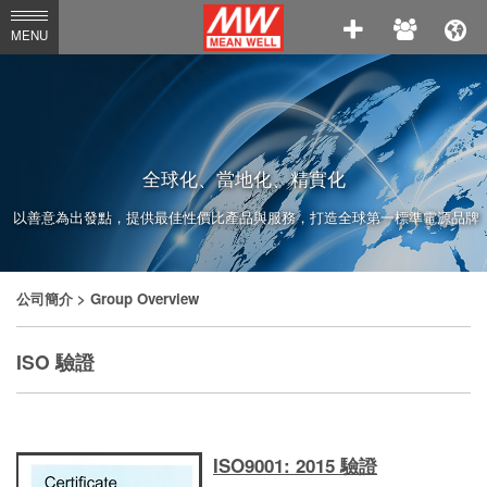
MEAN
MENU
WELL
Enterprises
Co.,
Ltd.
全球化、當地化、精實化
以善意為出發點，提供最佳性價比產品與服務，打造全球第一標準電源品牌
公司簡介
> Group Overview
ISO 驗證
ISO9001: 2015 驗證