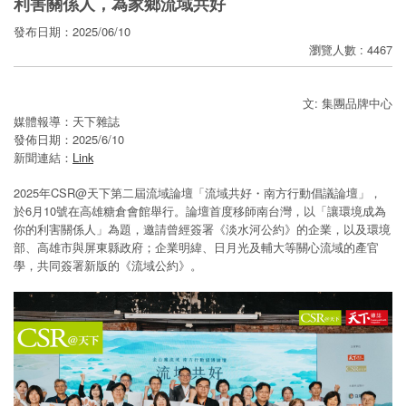
利害關係人，為家鄉流域共好
寄
發布日期：2025/06/10
分
瀏覽人數 : 4467
享
文: 集團品牌中心
媒體報導：天下雜誌
發佈日期：2025/6/10
新聞連結：
Link
2025年CSR@天下第二屆流域論壇「流域共好・南方行動倡議論壇」，
於6月10號在高雄糖倉會館舉行。論壇首度移師南台灣，以「讓環境成為
你的利害關係人」為題，邀請曾經簽署《淡水河公約》的企業，以及環境
部、高雄市與屏東縣政府；企業明緯、日月光及輔大等關心流域的產官
學，共同簽署新版的《流域公約》。