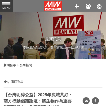
MEAN
MENU
WELL
Enterprises
Co.,
Ltd.
最新訊息
掌握最新產品訊息、參展資訊及公司活動新聞
新聞發布
> 公司新聞
返回列表
【台灣明緯公益】2025年流域共好・
南方行動倡議論壇：將生物作為重要
轉
faceb