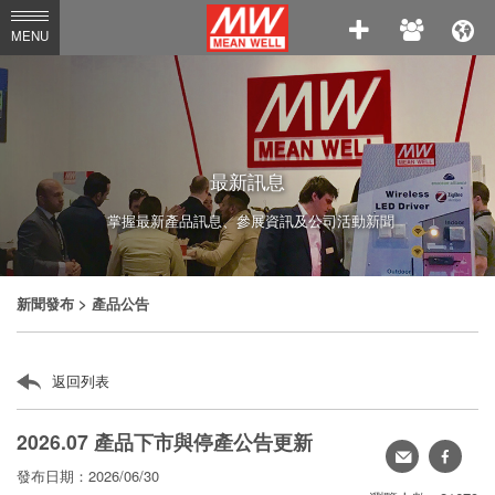
MEAN
MENU
WELL
Enterprises
Co.,
Ltd.
最新訊息
掌握最新產品訊息、參展資訊及公司活動新聞
新聞發布
> 產品公告
返回列表
2026.07 產品下市與停產公告更新
轉
faceb
發布日期：2026/06/30
寄