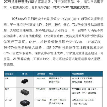
DC轉換器完整產品線
的電源品牌，可全面涵蓋低、中、高功率應用需
求，可提供更完整、更具競爭力的
一站式DC-DC 電源解決方案
。
IQB150W8系列最大特色是具備 9~75Vdc（8:1）超寬輸入電壓範
圍，單一機型即可支援 12V、24V、36V、48V、72V等多種常見系統電
壓，大幅提升通用性。對終端系統設計者而言， 單一品號即可滿足不同
設備需求，不僅可簡化選型、縮短開發時程，更能提升系統設計彈性與設
備運行可靠度。此外，相較於傳統需區分9~18Vdc、18~36Vdc、
36~75Vdc等多種輸入規格，IQB150W8 可將庫存管理機種數減少約
67%，有效降低備料、採購及庫存管理成本，非常適用於通訊基地台、伺
服器、AI 運算設備、工業自動化、電力系統或需求超寬範圍輸入電壓…
等應用。