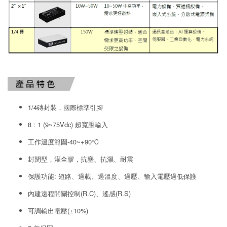
1/4磚封裝，國際標準引腳
8 : 1 (9~75Vdc) 超寬壓輸入
工作溫度範圍-40~+90℃
封閉型，灌全膠，抗塵、抗濕、耐震
保護功能: 短路、過載、過溫度、過壓、輸入電壓過低保護
內建遠程開關控制(R.C)、遙感(R.S)
可調輸出電壓(±10%)