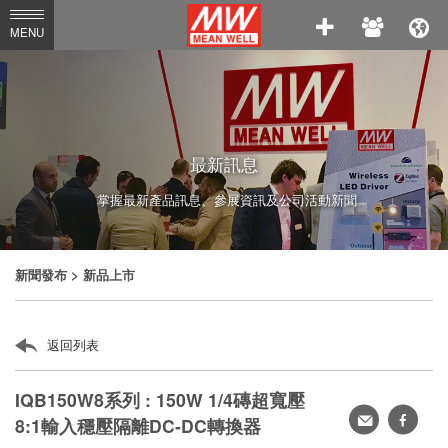
MEAN
MENU
WELL
Enterprises
Co.,
Ltd.
最新訊息
掌握最新產品訊息、參展資訊及公司活動新聞
新聞發布
> 新品上市
返回列表
IQB150W8系列 : 150W 1/4磚超寬壓
轉
faceb
8:1輸入穩壓隔離DC-DC轉換器