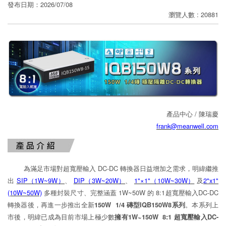
寄
發布日期：2026/07/08
瀏覽人數 : 20881
分
享
產品中心 / 陳瑞慶
frank@meanwell.com
為滿足市場對超寬壓輸入 DC-DC 轉換器日益增加之需求，明緯繼推
出
SIP（1W~9W）
、
DIP（3W~20W）
、
1"×1"（10W~30W）
及
2"x1"
(10W~50W)
多種封裝尺寸、完整涵蓋 1W~50W 的 8:1超寬壓輸入DC-DC
轉換器後，再進一步推出全新
150W 1/4 磚型IQB150W8系列
。本系列上
市後，明緯已成為目前市場上極少數
擁有1W~150W 8:1 超寬壓輸入DC-