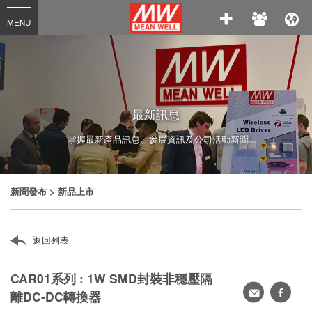
MEAN
MENU
WELL
Enterprises
Co.,
Ltd.
最新訊息
掌握最新產品訊息、參展資訊及公司活動新聞
新聞發布
> 新品上市
返回列表
CAR01系列 : 1W SMD封裝非穩壓隔
轉
faceb
離DC-DC轉換器