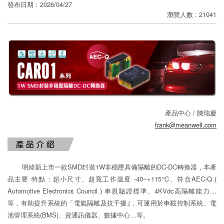
寄
發布日期：2026/04/27
瀏覽人數 : 21041
分
享
產品中心 / 陳瑞慶
frank@meanwell.com
明緯新上市一款SMD封裝1W非穩壓具備隔離的DC-DC轉換器，本產
品主要 特點 : 超小尺寸、超寬工作溫度 -40~+115℃、符合AEC-Q (
Automotive Electronics Council ) 車規驗證標準、4KVdc高隔離能力…
等，有助提升系統的「電氣隔離及抗干擾｣，可運用於車載控制系統、電
池管理系統(BMS)、資通訊儀器、數據中心…等。