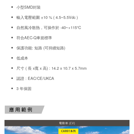
小型SMD封裝
輸入電壓範圍 ±10 % ( 4.5~5.5Vdc )
自然風冷散熱，可操作於 -40~+115℃
符合AEC-Q車規標準
保護功能: 短路 (可持續短路)
低成本
尺寸 ( 長 x寬 x 高) : 14.2 x 10.7 x 5.7mm
認證 : EAC/CE/UKCA
3 年保固