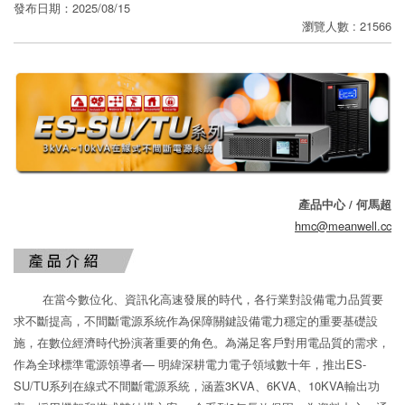
寄
發布日期：2025/08/15
瀏覽人數 : 21566
分
享
產品中心 / 何馬超
hmc@meanwell.cc
在當今數位化、資訊化高速發展的時代，各行業對設備電力品質要
求不斷提高，不間斷電源系統作為保障關鍵設備電力穩定的重要基礎設
施，在數位經濟時代扮演著重要的角色。為滿足客戶對用電品質的需求，
作為全球標準電源領導者— 明緯深耕電力電子領域數十年，推出ES-
SU/TU系列在線式不間斷電源系統，涵蓋3KVA、6KVA、10KVA輸出功