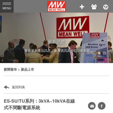
MEAN
MENU
WELL
Enterprises
Co.,
Ltd.
最新訊息
掌握最新產品訊息、參展資訊及公司活動新聞
新聞發布
> 新品上市
返回列表
ES-SU/TU系列：3kVA~10kVA在線
轉
faceb
式不間斷電源系統