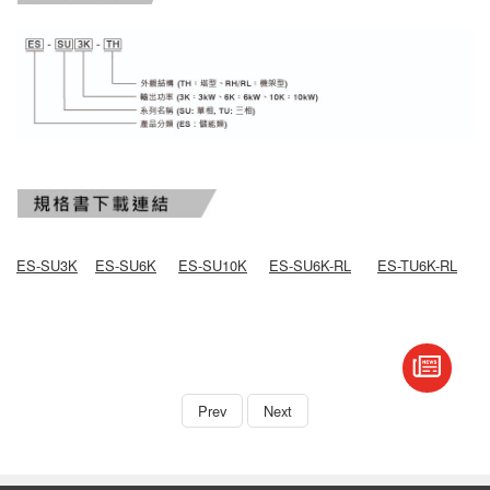
ES-SU3K
ES-SU6K
ES-SU10K
ES-SU6K-RL
ES-TU6K-RL
book
S
Prev
Next