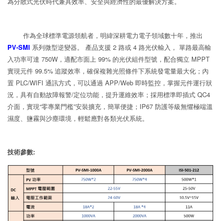
為分散式光伏時代兼具效率、安全與經濟性的最優解決方案。
作為全球標準電源領航者，明緯深耕電力電子領域數十年，推出
PV-SMI
系列微型逆變器。 產品支援 2 路或 4 路光伏輸入， 單路最高輸
入功率可達 750W，適配市面上 99% 的光伏組件型號，配合獨立 MPPT
實現元件 99.5% 追蹤效率，確保複雜光照條件下系統發電量最大化；內
置 PLC/WIFI 通訊方式，可以通過 APP/Web 即時監控，掌握元件運行狀
況，具有自動故障報警/定位功能，提升運維效率；採用標準即插式 QC4
介面，實現“零專業門檻”安裝擴充，簡單便捷；IP67 防護等級無懼極端溫
濕度、鹽霧與沙塵環境，輕鬆應對各類光伏系統。
技術參數: