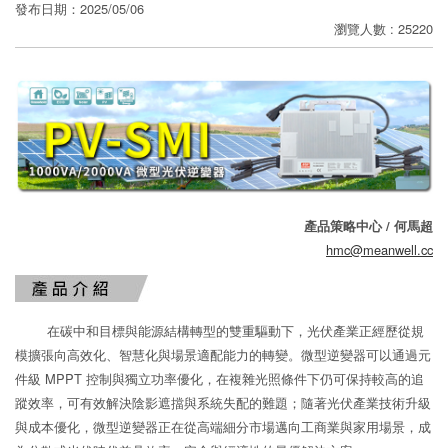
寄
發布日期：2025/05/06
瀏覽人數 : 25220
分
享
產品策略中心 / 何馬超
hmc@meanwell.cc
在碳中和目標與能源結構轉型的雙重驅動下，光伏產業正經歷從規
模擴張向高效化、智慧化與場景適配能力的轉變。微型逆變器可以通過元
件級 MPPT 控制與獨立功率優化，在複雜光照條件下仍可保持較高的追
蹤效率，可有效解決陰影遮擋與系統失配的難題；隨著光伏產業技術升級
與成本優化，微型逆變器正在從高端細分市場邁向工商業與家用場景，成